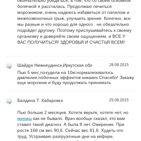
окончательно убедиться, в том, что со своей основной
болячкой я рассталась. Продолжаю лечиться
морозником, очень надеюсь избавиться от папилом и
межпозвоночных грыж, улучшить зрение. Конечно, все
мы разные и что хорошо для одного . не обязательно
подойдет другому. Поэтому прислушивайтесь к своему
организму и доверяйте своим ощущениям, и ВСЕ У
ВАС ПОЛУЧИТЬСЯ! ЗДОРОВЬЯ И СЧАСТЬЯ ВСЕМ!
Шайдук
Нижнеудинск,Иркутская обл
28.08.2015
Пью 5 мес,похудела на 10кг,нормализовалось
давление,побочных эффектов никаких.Спасибо! Закажу
еще морозник и буду продолжать принимать.
Балдина Т.
Хабаровск
25.08.2015
Пью больше 2 месяцев. Хотите верьте, хотите нет, но
миомы
как не бывало. Врач вообще сказал, кто вам
ставил такой диагноз. А была 8 лет. Ожирение. При
росте 168 см вес 90,6. Сейчас вес 81,8. Худеть-это
труд. Устраиваю разгрузочные дни на кефире,