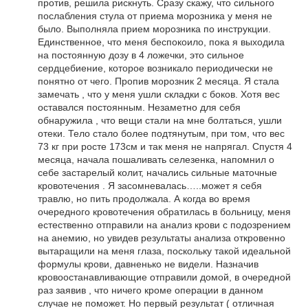
против, решила рискнуть. Сразу скажу, что сильного
послабления стула от приема морозника у меня не
было. Выполняла прием морозника по инструкции.
Единственное, что меня беспокоило, пока я выходила
на постоянную дозу в 4 ложечки, это сильное
сердцебиение, которое возникало периодически не
понятно от чего. Пропив морозник 2 месяца. Я стала
замечать , что у меня ушли складки с боков. Хотя вес
оставался постоянным. Незаметно для себя
обнаружила , что вещи стали на мне болтаться, ушли
отеки. Тело стало более подтянутым, при том, что вес
73 кг при росте 173см и так меня не напрягал. Спустя 4
месяца, начала пошаливать селезенка, напомнил о
себе застарелый колит, начались сильные маточные
кровотечения . Я засомневалась…..может я себя
травлю, но пить продолжала. А когда во время
очередного кровотечения обратилась в больницу, меня
естественно отправили на анализ крови с подозрением
на анемию, но увидев результаты анализа откровенно
вытаращили на меня глаза, поскольку такой идеальной
формулы крови, давненько не видели. Назначив
кровоостанавливающие отправили домой, в очередной
раз заявив , что ничего кроме операции в данном
случае не поможет. Но первый результат ( отличная