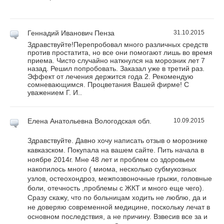
Геннадий Иванович
Пенза
31.10.2015
Здравствуйте!Перепробовал много различных средств
против простатита, но все они помогают лишь во время
приема. Чисто случайно наткнулся на морозник лет 7
назад. Решил попробовать. Заказал уже в третий раз.
Эффект от лечения держится года 2. Рекомендую
сомневающимся. Процветания Вашей фирме! С
уважением Г. И..
Елена Анатольевна
Вологодская обл.
10.09.2015
Здравствуйте. Давно хочу написать отзыв о морознике
кавказском. Покупала на вашем сайте. Пить начала в
ноябре 2014г. Мне 48 лет и проблем со здоровьем
накопилось много ( миома, несколько субмукозных
узлов, остеохондроз, межпозвоночные грыжи, головные
боли, отечность ,проблемы с ЖКТ и много еще чего).
Сразу скажу, что по больницам ходить не люблю, да и
не доверяю современной медицине, поскольку лечат в
основном последствия, а не причину. Взвесив все за и