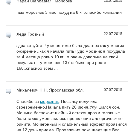
Наран
Ulanbaatar , Mongolia
23.07.2015
пью морозник 3 мес похуд на 8 кг ,спасибо компании
Хеда
Грозный
22.07.2015
здравствуйте !! у меня тоже была диагноз как у многих
ожирение ..как я начала пить чудо мрозник я похудела
за 4 месяца ровно 10 кг ..я очень довольна на свой
результат .. у меня вес 137 кг было при росте
168..спасибо всем ...
Михалевич Н.Н.
Ярославская обл.
07.07.2015
Спасибо за
морозник
. Посылку получила
своевременно.Начала пить 20 июня.Улучшился сон.
Меньше беспокоит шейный остехондроз и головные
боли.также уменьшились проявления аллергического
ринита. Мочегонный и слабиельный эффект проявился
на 12 день приема. Проявления пока щадящие.Вес