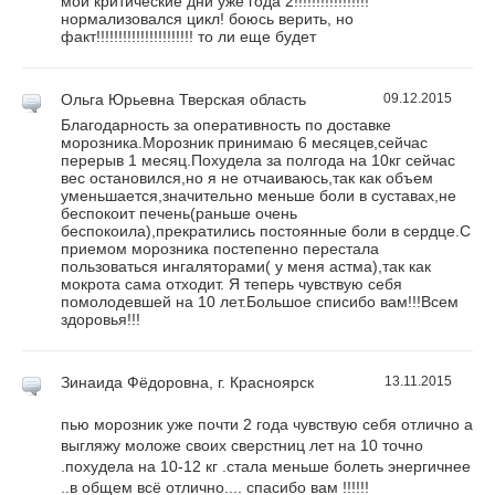
мои критические дни уже года 2!!!!!!!!!!!!!!!!!
нормализовался цикл! боюсь верить, но
факт!!!!!!!!!!!!!!!!!!!!!! то ли еще будет
Ольга Юрьевна
Тверская область
09.12.2015
Благодарность за оперативность по доставке
морозника.Морозник принимаю 6 месяцев,сейчас
перерыв 1 месяц.Похудела за полгода на 10кг сейчас
вес остановился,но я не отчаиваюсь,так как объем
уменьшается,значительно меньше боли в суставах,не
беспокоит печень(раньше очень
беспокоила),прекратились постоянные боли в сердце.С
приемом морозника постепенно перестала
пользоваться ингаляторами( у меня астма),так как
мокрота сама отходит. Я теперь чувствую себя
помолодевшей на 10 лет.Большое списибо вам!!!Всем
здоровья!!!
Зинаида Фёдоровна,
г. Красноярск
13.11.2015
пью морозник уже почти 2 года чувствую себя отлично а
выгляжу моложе своих сверстниц лет на 10 точно
.похудела на 10-12 кг .стала меньше болеть энергичнее
..в общем всё отлично.... спасибо вам !!!!!!