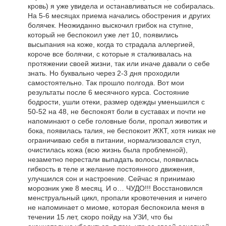
кровь) я уже увидела и останавливаться не собиралась.
На 5-6 месяцах приема начались обострения и других
болячек. Неожиданно выскочил грибок на ступне,
который не беспокоил уже лет 10, появились
высыпания на коже, когда то страдала аллергией,
короче все болячки, с которые я сталкивалась на
протяжении своей жизни, так или иначе давали о себе
знать. Но буквально через 2-3 дня проходили
самостоятельно. Так прошло полгода. Вот мои
результаты после 6 месячного курса. Состояние
бодрости, ушли отеки, размер одежды уменьшился с
50-52 на 48, не беспокоят боли в суставах и почти не
напоминают о себе головные боли, пропал животик и
бока, появилась талия, не беспокоит ЖКТ, хотя никак не
ограничиваю себя в питании, нормализовался стул,
очистилась кожа (всю жизнь была проблемной),
незаметно перестали выпадать волосы, появилась
гибкость в теле и желание постоянного движения,
улучшился сон и настроение. Сейчас я принимаю
морозник уже 8 месяц. И о… ЧУДО!!! Восстановился
менструальный цикл, пропали кровотечения и ничего
не напоминает о миоме, которая беспокоила меня в
течении 15 лет, скоро пойду на УЗИ, что бы