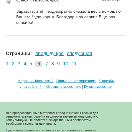
Здравствуйте! Неоднократно снижала вес с помощью
Вашего Чудо-корня. Благодарю за сервис.Еще раз
спасибо!
Страницы:
предыдущая
следующая
1
2
3
4
5
6
7
8
9
10
11
Морозник Кавказский
|
Применение морозника
|
Способы
употребления
|
Отзывы о морознике
|
Купить морозник
Все предоставленные материалы предназначены только для
ознакомительных целей и не должны заменять медицинскую
консультацию. Не является лекарственным препаратом,
необходима консультация врача.
При использовании материалов сайта - активная ссылка на