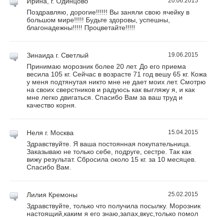
Ирина,
г. Одинцово
20.06.2015
Поздравляю, дорогие!!!!!! Вы заняли свою ячейку в
большом мире!!!!! Будьте здоровы, успешны,
благонадежны!!!!! Процветайте!!!!!
Зинаида
г. Светлый
19.06.2015
Принимаю морозник более 20 лет. До его приема
весила 105 кг. Сейчас в возрасте 71 год вешу 65 кг. Кожа
у меня подтянутая никто мне не дает моих лет. Смотрю
на своих сверстников и радуюсь как выгляжу я, и как
мне легко двигаться. Спасибо Вам за ваш труд и
качество корня.
Неля
г. Москва
15.04.2015
Здравствуйте. Я ваша постоянная покупательница.
Заказываю не только себе, подруге, сестре. Так как
вижу результат. Сбросила около 15 кг. за 10 месяцев.
Спасибо Вам.
Лилия
Кремоны
25.02.2015
Здравствуйте, только что получила посылку. Морозник
настоящий,каким я его знаю,запах,вкус,только помол