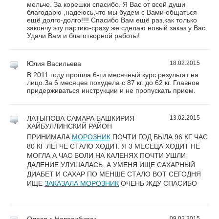
мельче. За корешки спасибо. Я Вас от всей души
благодарю ,надеюсь,что мы будем с Вами общаться
ещё долго-долго!!!! Спасибо Вам ещё раз,как только
закончу эту партию-сразу же сделаю новый заказ у Вас.
Удачи Вам и благотворной работы!
Юлия Васильева
18.02.2015
В 2011 году прошла 6-ти месячный курс результат на
лицо.За 6 месяцев похудела с 87 кг. до 62 кг. Главное
придерживаться инструкции и не пропускать прием.
ЛАТЫПОВА САМАРА
БАШКИРИЯ
13.02.2015
ХАЙБУЛЛИНСКИЙ РАЙОН
ПРИНИМАЛА
МОРОЗНИК
ПОЧТИ ГОД БЫЛА 96 КГ ЧАС
80 КГ ЛЕГЧЕ СТАЛО ХОДИТ. Я 3 МЕСЕЦА ХОДИТ НЕ
МОГЛА А ЧАС БОЛИ НА КАЛЕНЯХ ПОЧТИ УШЛИ
ДАЛЕНИЕ УЛУШАЛАСЬ. А УМЕНЯ ИЩЕ САХАРНЫЙ
ДИАБЕТ И САХАР ПО МЕНШЕ СТАЛО ВОТ СЕГОДНЯ
ИЩЕ
ЗАКАЗАЛА МОРОЗНИК
ОЧЕНЬ ЖДУ СПАСИБО
Олеся
г. Новосибирск,
09.02.2015