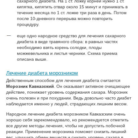
сахарного диабета. На 1 ст. ложку корней нужно 1 ст.
кипятка, кипятить отвар около 15 минут и принимать в
течение месяца по 1 ст. ложке три раза в день. Потом
после 10-дневного перерыва можно повторить
процедуру.
еще одно народное средство для лечения сахарного
диабета в виде травяного сбора: в равных частях
необходимо взять корень солодки, плоды
можжевельника и листья черники. Схема приема
описана выше.
Лечение диабета морозником
Действенным способом для лечения диабета считается
Морозник Кавказский
. Он оказывает активное очищающее
действие, понижает уровень содержания сахара. Морозник
очень полезен и при похудании. Ведь довольно часто диабет
наблюдается именно у людей, страдающих лишним весом.
Народное лечение диабета морозником Кавказским очень
хорошо себя зарекомендовало, но рекомендуется отметить
все другие методы лечения, чтобы не допустить побочной
реакции. Применение морозника поможет снизить лишний
вес, улучшить обмен веществ и снизить уровень сахара в