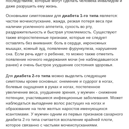
последствиям, которые могут сделать человека инвалидом и
даже разрушить ему жизнь.
Основными симптомами для
диабета 1-го типа
является:
частое мочеиспускание, жажда, резкая потеря веса при
наличии усиленного аппетита, сухость во рту,
раздражительность и быстрая утомляемость. Существуют
также второстепенные признаки, которые не следует
оставлять без внимания: боль в сердце, икроножных
мышцах, кожный зуд, появление фурункулеза, нарушение
сна. Если речь идет о ребенке, то можно также отметить
появление ночного недержания мочи (не наблюдавшегося
ранее) и очень быстрое ухудшение состояния здоровья.
Для
диабета 2-го типа
можно выделить следующие
симптомы кроме основных: онемение и судорог в ногах,
болевые ощущения в руках и ногах, постепенное
увеличение веса, ухудшение зрения, у мужчин - снижение
потенции, участившиеся инфекционные заболевания. Может
наблюдаться выпадение волос растущих на ногах и
образование на теле желтых наростов именующихся
ксантомами
. У мужчин одним из первых признаков сахарного
диабета 2-го типа считается воспаление крайней плоти,
которое связанно с частыми мочеиспусканиями.