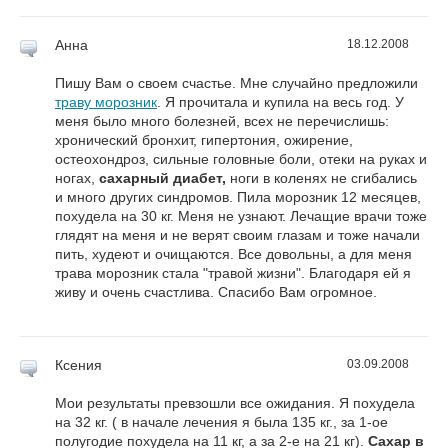
Анна
18.12.2008
Пишу Вам о своем счастье. Мне случайно предложили
траву морозник
. Я прочитала и купила на весь год. У
меня было много болезней, всех не перечислишь:
хронический бронхит, гипертония, ожирение,
остеохондроз, сильные головные боли, отеки на руках и
ногах,
сахарный диабет,
ноги в коленях не сгибались
и много других синдромов. Пила морозник 12 месяцев,
похудела на 30 кг. Меня не узнают. Лечащие врачи тоже
глядят на меня и не верят своим глазам и тоже начали
пить, худеют и очищаются. Все довольны, а для меня
трава морозник стала "травой жизни". Благодаря ей я
живу и очень счастлива. Спасибо Вам огромное.
Ксения
03.09.2008
Мои результаты превзошли все ожидания. Я похудела
на 32 кг. ( в начале лечения я была 135 кг., за 1-ое
полугодие похудела на 11 кг, а за 2-е на 21 кг).
Сахар в