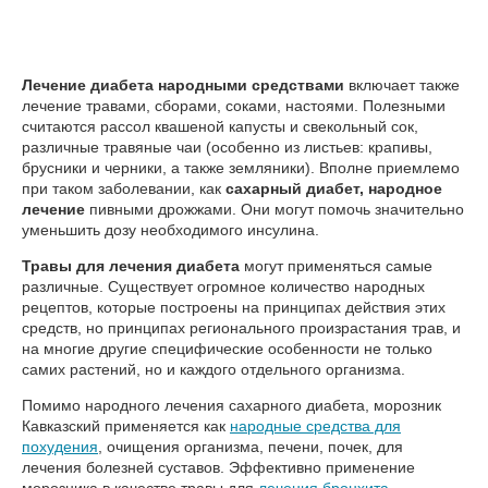
Лечение диабета народными средствами
включает также
лечение травами, сборами, соками, настоями. Полезными
считаются рассол квашеной капусты и свекольный сок,
различные травяные чаи (особенно из листьев: крапивы,
брусники и черники, а также земляники). Вполне приемлемо
при таком заболевании, как
сахарный
диабет, народное
лечение
пивными дрожжами. Они могут помочь значительно
уменьшить дозу необходимого инсулина.
Травы для лечения диабета
могут применяться самые
различные. Существует огромное количество народных
рецептов, которые построены на принципах действия этих
средств, но принципах регионального произрастания трав, и
на многие другие специфические особенности не только
самих растений, но и каждого отдельного организма.
Помимо народного лечения сахарного диабета, морозник
Кавказский применяется как
народные средства для
похудения
, очищения организма, печени, почек, для
лечения болезней суставов. Эффективно применение
морозника в качестве травы для
лечения бронхита